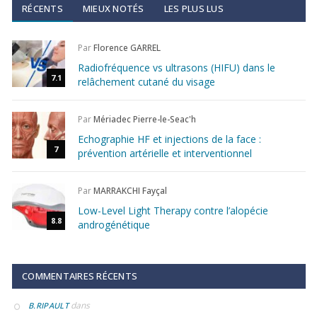
RÉCENTS
MIEUX NOTÉS
LES PLUS LUS
Par
Florence GARREL
Radiofréquence vs ultrasons (HIFU) dans le
7.1
relâchement cutané du visage
Par
Mériadec Pierre-le-Seac'h
Echographie HF et injections de la face :
7
prévention artérielle et interventionnel
Par
MARRAKCHI Fayçal
Low-Level Light Therapy contre l’alopécie
8.8
androgénétique
COMMENTAIRES RÉCENTS
dans
B.RIPAULT