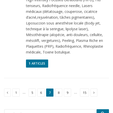
tenseurs, Radiofréquence needle, Lasers
médicaux (détatouage, couperose, cicatrice
d’acné,rejuvénation, tâches pigmentaires),
Liposuccion sous anesthésie locale (Body-jet,
technique à la seringue, lipolyse laser),
Mésothérapie (alopécie, anti-douleurs, cellulite,
mésolift, vergetures), Peeling, Plasma Riche en
Plaquettes (PRP), Radiofréquence, Rhinoplastie
médicale, Toxine botulique.
1
ARTICLES
Précédent
Suivant
…
…
1
5
6
7
8
9
15