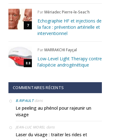
Par
Mériadec Pierre-le-Seac'h
Echographie HF et injections de
7
la face : prévention artérielle et
interventionnel
Par
MARRAKCHI Fayçal
Low-Level Light Therapy contre
8.8
l’alopécie androgénétique
COMMENTAIRES RÉCENTS
dans
B.RIPAULT
Le peeling au phénol pour rajeunir un
visage
dans
JEAN-LUC MOREL
Laser du visage : traiter les rides et