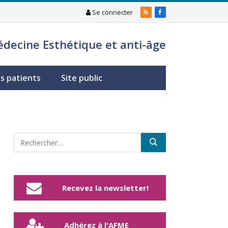
Se connecter
RSS
Facebook
édecine Esthétique et anti-âge
s patients
Site public
Recevez la newsletter!
Adhérez à l'AFME