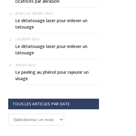
cicatrices par abrasion
dans
JEAN-LUC MOREL
Le détatouage laser pour enlever un
tatouage
dans
LAURENT
Le détatouage laser pour enlever un
tatouage
dans
MASSA
Le peeling au phénol pour rajeunir un
visage
TOUS LES ARTICLES PAR DATE
Tous
les
articles
par