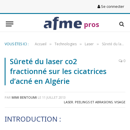
Se connecter
pros
VOUS ÊTES ICI :
Accueil
Technologies
Laser
Sûreté du laser co2 fractionné sur les cicatrices d’acné en Algérie
»
»
»
Sûreté du laser co2
0
fractionné sur les cicatrices
d’acné en Algérie
PAR
MIMI BENTOUMI
LE
11 JUILLET 2013
LASER
,
PEELINGS ET ABRASIONS
,
VISAGE
INTRODUCTION :