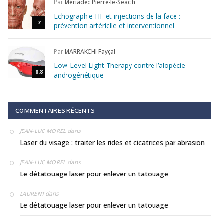
Par
Mériadec Pierre-le-Seac'h
Echographie HF et injections de la face :
7
prévention artérielle et interventionnel
Par
MARRAKCHI Fayçal
Low-Level Light Therapy contre l’alopécie
8.8
androgénétique
COMMENTAIRES RÉCENTS
dans
JEAN-LUC MOREL
Laser du visage : traiter les rides et cicatrices par abrasion
dans
JEAN-LUC MOREL
Le détatouage laser pour enlever un tatouage
dans
LAURENT
Le détatouage laser pour enlever un tatouage