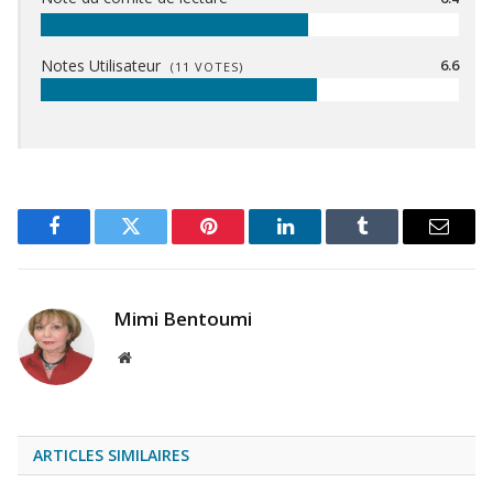
Notes Utilisateur
6.6
(
11
VOTES)
Facebook
Twitter
Pinterest
LinkedIn
Tumblr
Email
Mimi Bentoumi
Site
Web
ARTICLES SIMILAIRES