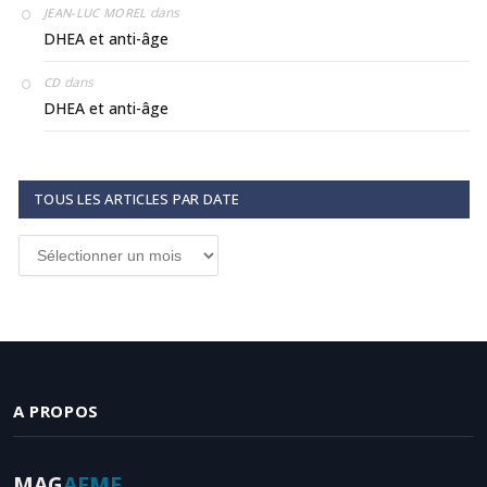
dans
JEAN-LUC MOREL
DHEA et anti-âge
dans
CD
DHEA et anti-âge
TOUS LES ARTICLES PAR DATE
Tous
les
articles
par
date
A PROPOS
MAG
AFME