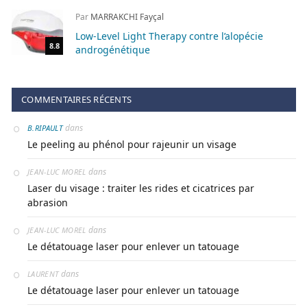
Par
MARRAKCHI Fayçal
Low-Level Light Therapy contre l’alopécie
8.8
androgénétique
COMMENTAIRES RÉCENTS
dans
B.RIPAULT
Le peeling au phénol pour rajeunir un visage
dans
JEAN-LUC MOREL
Laser du visage : traiter les rides et cicatrices par
abrasion
dans
JEAN-LUC MOREL
Le détatouage laser pour enlever un tatouage
dans
LAURENT
Le détatouage laser pour enlever un tatouage