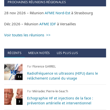
PROCHAINES RÉUNIONS RÉGIONALES
28 nov 2026 – Réunion
AFME Nord-Est
à Strasbourg
Déc 2026 – Réunion
AFME IDF
à Versailles
Voir toutes les réunions >>
RÉCENTS
MIEUX NOTÉS
LES PLUS LUS
Par
Florence GARREL
Radiofréquence vs ultrasons (HIFU) dans le
7.1
relâchement cutané du visage
Par
Mériadec Pierre-le-Seac'h
Echographie HF et injections de la face :
7
prévention artérielle et interventionnel