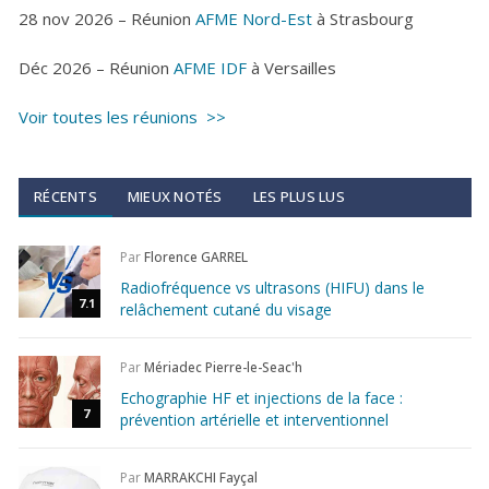
28 nov 2026 – Réunion
AFME Nord-Est
à Strasbourg
Déc 2026 – Réunion
AFME IDF
à Versailles
Voir toutes les réunions >>
RÉCENTS
MIEUX NOTÉS
LES PLUS LUS
Par
Florence GARREL
Radiofréquence vs ultrasons (HIFU) dans le
7.1
relâchement cutané du visage
Par
Mériadec Pierre-le-Seac'h
Echographie HF et injections de la face :
7
prévention artérielle et interventionnel
Par
MARRAKCHI Fayçal