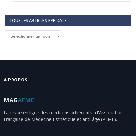
TOUS LES ARTICLES PAR DATE
Tous
les
articles
par
date
A PROPOS
MAG
AFME
La revue en ligne des médecins adhérents à l'Association
Française de Médecine Esthétique et anti-âge (AFME).