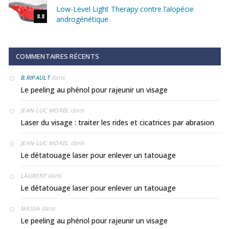
Low-Level Light Therapy contre l’alopécie
8.8
androgénétique
COMMENTAIRES RÉCENTS
dans
B.RIPAULT
Le peeling au phénol pour rajeunir un visage
dans
JEAN-LUC MOREL
Laser du visage : traiter les rides et cicatrices par abrasion
dans
JEAN-LUC MOREL
Le détatouage laser pour enlever un tatouage
dans
LAURENT
Le détatouage laser pour enlever un tatouage
dans
MASSA
Le peeling au phénol pour rajeunir un visage