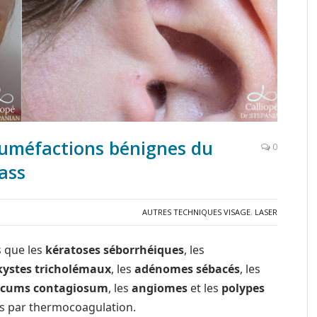
uméfactions bénignes du
0
ass
AUTRES TECHNIQUES VISAGE
,
LASER
s que les
kératoses séborrhéiques
, les
kystes tricholémaux
, les
adénomes sébacés
, les
scums contagiosum
, les
angiomes
et les
polypes
es par thermocoagulation.