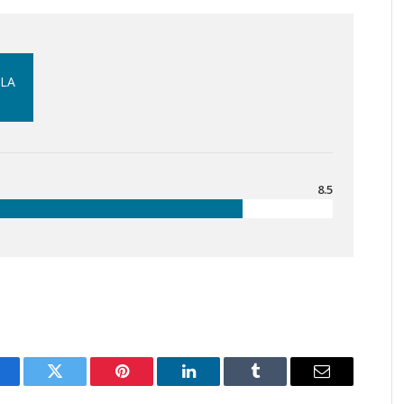
 LA
8.5
acebook
Twitter
Pinterest
LinkedIn
Tumblr
Email