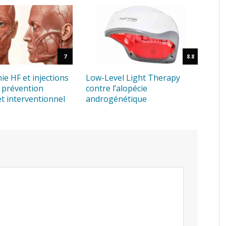
7
8.8
e HF et injections
Low-Level Light Therapy
 : prévention
contre l’alopécie
 et interventionnel
androgénétique