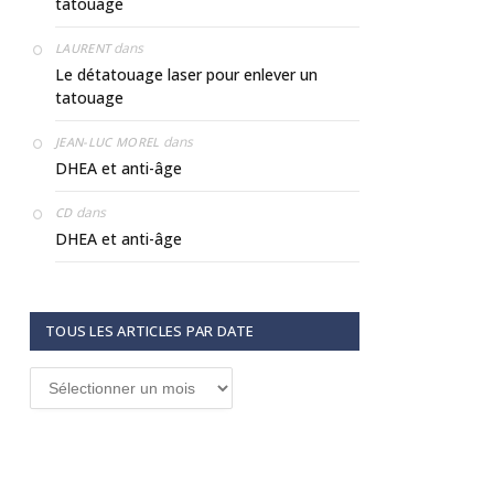
tatouage
dans
LAURENT
Le détatouage laser pour enlever un
tatouage
dans
JEAN-LUC MOREL
DHEA et anti-âge
dans
CD
DHEA et anti-âge
TOUS LES ARTICLES PAR DATE
Tous
les
articles
par
date