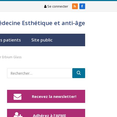
Se connecter
RSS
Facebook
édecine Esthétique et anti-âge
s patients
Site public
r Erbium Glass
Recevez la newsletter!
Adhérez à l'AFME