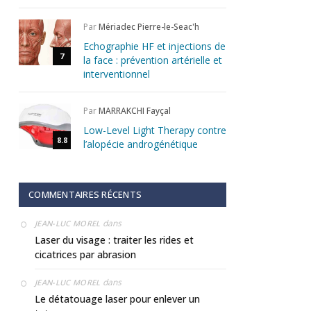
Par
Mériadec Pierre-le-Seac'h
Echographie HF et injections de
7
la face : prévention artérielle et
interventionnel
Par
MARRAKCHI Fayçal
Low-Level Light Therapy contre
8.8
l’alopécie androgénétique
COMMENTAIRES RÉCENTS
dans
JEAN-LUC MOREL
Laser du visage : traiter les rides et
cicatrices par abrasion
dans
JEAN-LUC MOREL
Le détatouage laser pour enlever un