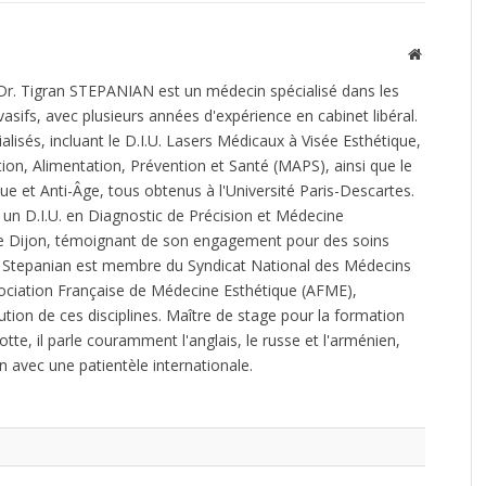
Site
Web
Dr. Tigran STEPANIAN est un médecin spécialisé dans les
asifs, avec plusieurs années d'expérience en cabinet libéral.
cialisés, incluant le D.I.U. Lasers Médicaux à Visée Esthétique,
ion, Alimentation, Prévention et Santé (MAPS), ainsi que le
 et Anti-Âge, tous obtenus à l'Université Paris-Descartes.
un D.I.U. en Diagnostic de Précision et Médecine
 de Dijon, témoignant de son engagement pour des soins
r. Stepanian est membre du Syndicat National des Médecins
sociation Française de Médecine Esthétique (AFME),
ution de ces disciplines. Maître de stage pour la formation
tte, il parle couramment l'anglais, le russe et l'arménien,
on avec une patientèle internationale.