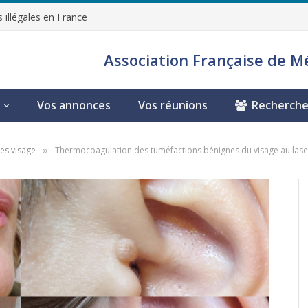
 illégales en France
Association Française de M
Vos annonces
Vos réunions
Recherche
es visage
Thermocoagulation des tuméfactions bénignes du visage au lase
»