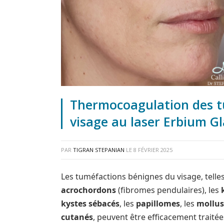
Thermocoagulation des t
visage au laser Erbium Gl
PAR
TIGRAN STEPANIAN
LE
8 FÉVRIER 2025
Les tuméfactions bénignes du visage, telle
acrochordons
(fibromes pendulaires), les
kystes sébacés
, les
papillomes
, les
mollu
cutanés
, peuvent être efficacement traité