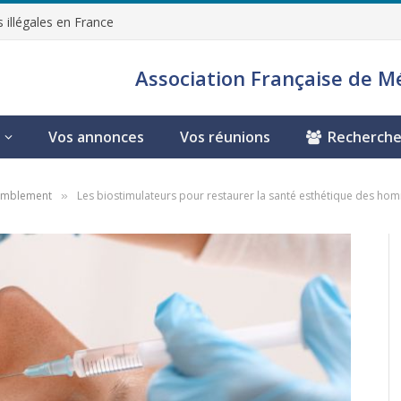
 illégales en France
Association Française de M
Vos annonces
Vos réunions
Recherche
comblement
Les biostimulateurs pour restaurer la santé esthétique des ho
»