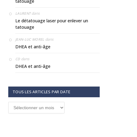
tatouage
dans
LAURENT
Le détatouage laser pour enlever un
tatouage
dans
JEAN-LUC MOREL
DHEA et anti-âge
dans
CD
DHEA et anti-âge
TOUS LES ARTICLES PAR DATE
Tous
les
articles
par
date