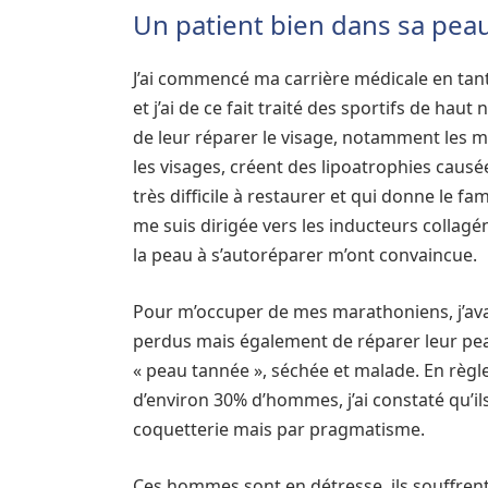
Un patient bien dans sa pea
J’ai commencé ma carrière médicale en ta
et j’ai de ce fait traité des sportifs de ha
de leur réparer le visage, notamment les m
les visages, créent des lipoatrophies causée
très difficile à restaurer et qui donne le fa
me suis dirigée vers les inducteurs collagé
la peau à s’autoréparer m’ont convaincue.
Pour m’occuper de mes marathoniens, j’ava
perdus mais également de réparer leur pea
« peau tannée », séchée et malade. En règle
d’environ 30% d’hommes, j’ai constaté qu’il
coquetterie mais par pragmatisme.
Ces hommes sont en détresse, ils souffrent