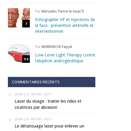
Par
Mériadec Pierre-le-Seac'h
Echographie HF et injections de
7
la face : prévention artérielle et
interventionnel
Par
MARRAKCHI Fayçal
Low-Level Light Therapy contre
8.8
l’alopécie androgénétique
COMMENTAIRES RÉCENTS
dans
JEAN-LUC MOREL
Laser du visage : traiter les rides et
cicatrices par abrasion
dans
JEAN-LUC MOREL
Le détatouage laser pour enlever un