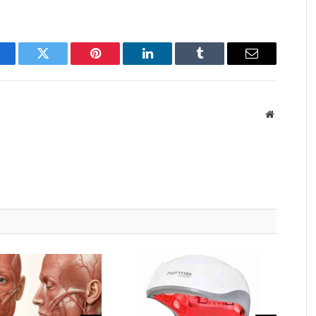
acebook
Twitter
Pinterest
LinkedIn
Tumblr
Email
Site
Web