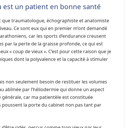
u est un patient en bonne santé
nt que traumatologue, échographiste et anatomiste
ut niveau. Ce sont eux qui en premier m’ont demandé
arathoniens, car les sports d’endurance creusent
s par la perte de la graisse profonde, ce qui est
meux « coup de vieux ». C’est pour cette raison que je
niques dont la polyvalence et la capacité à stimuler
is non seulement besoin de restituer les volumes
u abîmée par l’héliodermie qui donne un aspect
 générale, car ma patientèle est constituée
s poussent la porte du cabinet non pas tant par
 d’être ridés, perçus comme trop vieux par leur