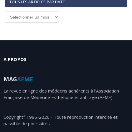
TOUS LES ARTICLES PAR DATE
Tous
les
articles
par
date
A PROPOS
MAG
AFME
La revue en ligne des médecins adhérents à l'Association
Française de Médecine Esthétique et anti-âge (AFME).
Copyright° 1996-2026 - Toute reproduction interdite et
passible de poursuites