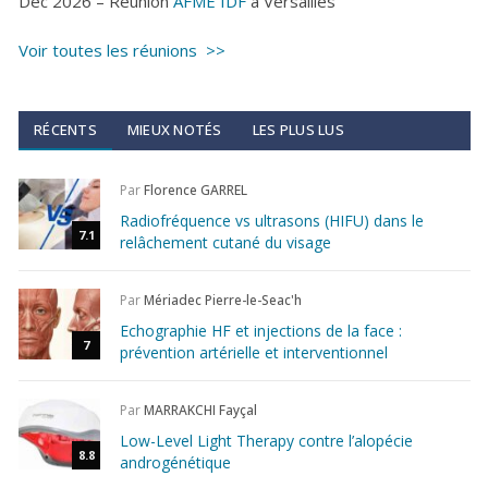
Déc 2026 – Réunion
AFME IDF
à Versailles
Voir toutes les réunions >>
RÉCENTS
MIEUX NOTÉS
LES PLUS LUS
Par
Florence GARREL
Radiofréquence vs ultrasons (HIFU) dans le
7.1
relâchement cutané du visage
Par
Mériadec Pierre-le-Seac'h
Echographie HF et injections de la face :
7
prévention artérielle et interventionnel
Par
MARRAKCHI Fayçal
Low-Level Light Therapy contre l’alopécie
8.8
androgénétique