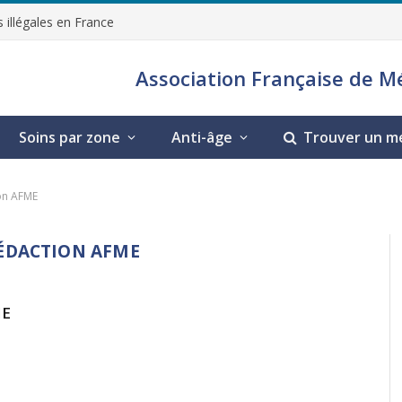
 illégales en France
Association Française de M
Soins par zone
Anti-âge
Trouver un m
ion AFME
RÉDACTION AFME
ME