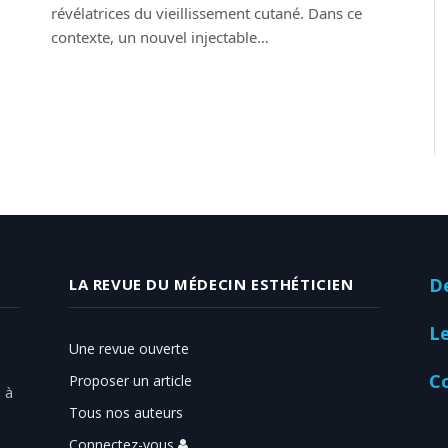
révélatrices du vieillissement cutané. Dans ce
contexte, un nouvel injectable…
D
LA REVUE DU MÉDECIN ESTHÉTICIEN
L
Une revue ouverte
C
Proposer un article
 à
Tous nos auteurs
Connectez-vous