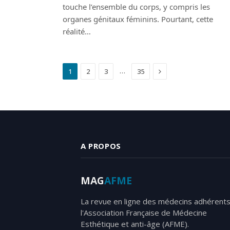
touche l’ensemble du corps, y compris les
organes génitaux féminins. Pourtant, cette
réalité…
Suivant
…
1
2
3
35
A PROPOS
MAG
AFME
La revue en ligne des médecins adhérents
l'Association Française de Médecine
Esthétique et anti-âge (AFME).