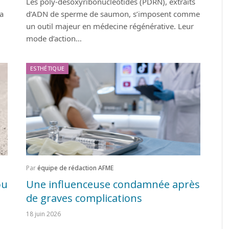
Les poly-désoxyribonucléotides (PDRN), extraits
la
d’ADN de sperme de saumon, s’imposent comme
un outil majeur en médecine régénérative. Leur
mode d’action…
ESTHÉTIQUE
Par
équipe de rédaction AFME
ou
Une influenceuse condamnée après
de graves complications
18 juin 2026