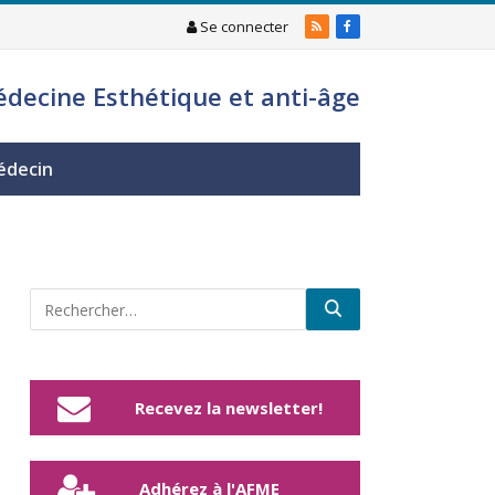
Se connecter
RSS
Facebook
édecine Esthétique et anti-âge
édecin
Recevez la newsletter!
Adhérez à l'AFME