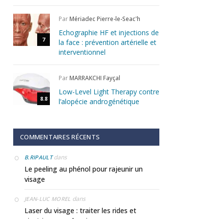
Par
Mériadec Pierre-le-Seac'h
Echographie HF et injections de
7
la face : prévention artérielle et
interventionnel
Par
MARRAKCHI Fayçal
Low-Level Light Therapy contre
8.8
l’alopécie androgénétique
COMMENTAIRES RÉCENTS
dans
B.RIPAULT
Le peeling au phénol pour rajeunir un
visage
dans
JEAN-LUC MOREL
Laser du visage : traiter les rides et