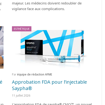
majeur. Les médecins doivent redoubler de
l
vigilance face aux complications.
e
ESTHÉTIQUE
Par
équipe de rédaction AFME
vé
Approbation FDA pour l’injectable
Saypha®
11 juillet 2026
 un
L’approbation FDA de saypha® ChIQ™, un nouvel