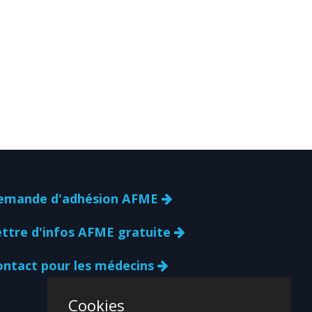
emande d'adhésion AFME
ettre d'infos AFME gratuite
ontact pour les médecins
Cookies