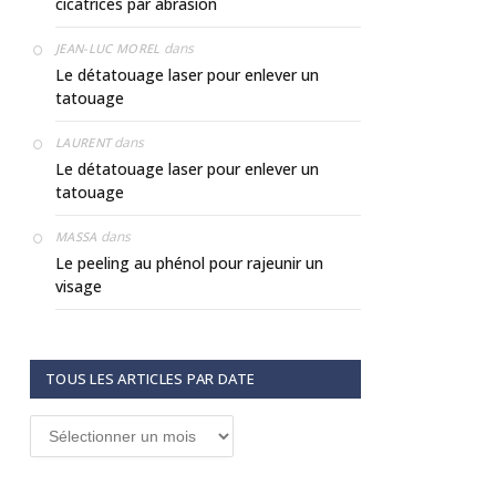
cicatrices par abrasion
dans
JEAN-LUC MOREL
Le détatouage laser pour enlever un
tatouage
dans
LAURENT
Le détatouage laser pour enlever un
tatouage
dans
MASSA
Le peeling au phénol pour rajeunir un
visage
TOUS LES ARTICLES PAR DATE
Tous
les
articles
par