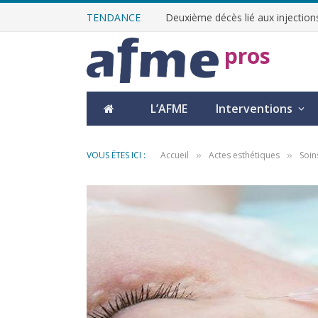
TENDANCE
Deuxième décès lié aux injections
pros
L’AFME
Interventions
VOUS ÊTES ICI :
Accueil
Actes esthétiques
Soin
»
»