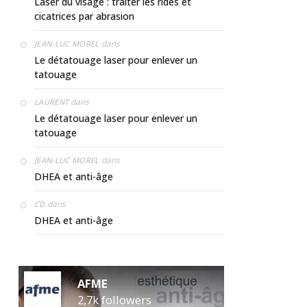
Laser du visage : traiter les rides et
cicatrices par abrasion
dans
JEAN-LUC MOREL
Le détatouage laser pour enlever un
tatouage
dans
LAURENT
Le détatouage laser pour enlever un
tatouage
dans
JEAN-LUC MOREL
DHEA et anti-âge
dans
CD
DHEA et anti-âge
AFME
2,7k followers