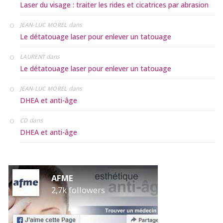
Laser du visage : traiter les rides et cicatrices par abrasion
dans
JEAN-LUC MOREL
Le détatouage laser pour enlever un tatouage
dans
LAURENT
Le détatouage laser pour enlever un tatouage
dans
JEAN-LUC MOREL
DHEA et anti-âge
dans
CD
DHEA et anti-âge
AFME
2,7k followers