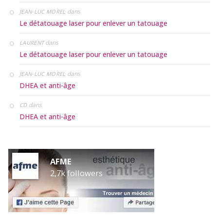
dans
JEAN-LUC MOREL
Le détatouage laser pour enlever un tatouage
dans
LAURENT
Le détatouage laser pour enlever un tatouage
dans
JEAN-LUC MOREL
DHEA et anti-âge
dans
CD
DHEA et anti-âge
AFME
2,7k followers