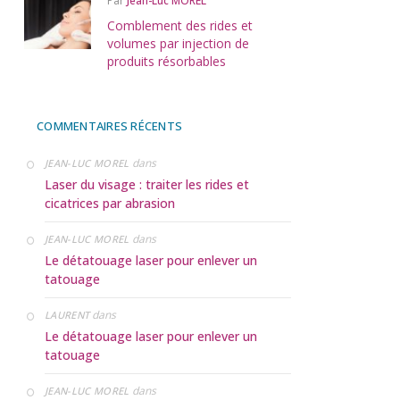
Par
Jean-Luc MOREL
Comblement des rides et
volumes par injection de
produits résorbables
COMMENTAIRES RÉCENTS
dans
JEAN-LUC MOREL
Laser du visage : traiter les rides et
cicatrices par abrasion
dans
JEAN-LUC MOREL
Le détatouage laser pour enlever un
tatouage
dans
LAURENT
Le détatouage laser pour enlever un
tatouage
dans
JEAN-LUC MOREL