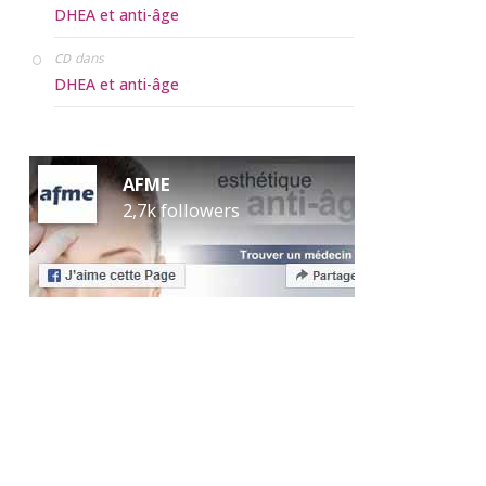
DHEA et anti-âge
dans
CD
DHEA et anti-âge
AFME
2,7k followers