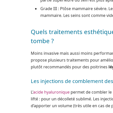
partie supérieure du sein est plus apla
Grade III : Ptôse mammaire sévère. Les
mammaire. Les seins sont comme vid
Quels traitements esthétiqu
tombe ?
Moins invasive mais aussi moins performan
propose plusieurs traitements pour amélior
plutôt recommandés pour des poitrines
l
Les injections de comblement des
L’
acide hyaluronique
permet de combler le h
lifté : pour un décolleté sublimé. Les inje
d’apporter un volume (très utile en cas de 