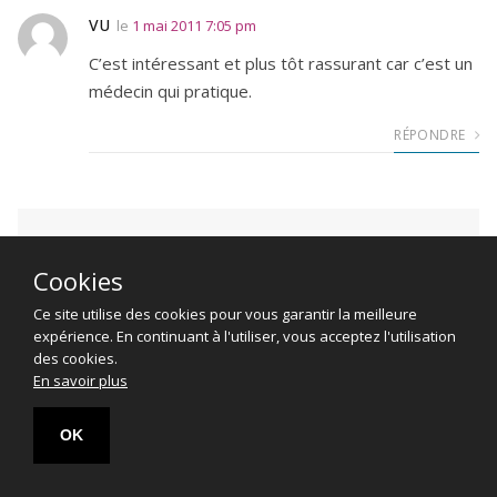
VU
le
1 mai 2011 7:05 pm
C’est intéressant et plus tôt rassurant car c’est un
médecin qui pratique.
RÉPONDRE
LAISSER UN COMMENTAIRE
Cookies
Ce site utilise des cookies pour vous garantir la meilleure
expérience. En continuant à l'utiliser, vous acceptez l'utilisation
des cookies.
En savoir plus
OK
Poser une question
Trouver un médecin