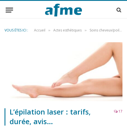
VOUS ÊTES ICI :
Accueil
Actes esthétiques
Soins cheveux/poils
»
»
»
L’épilation laser : tarifs,
17
durée, avis…