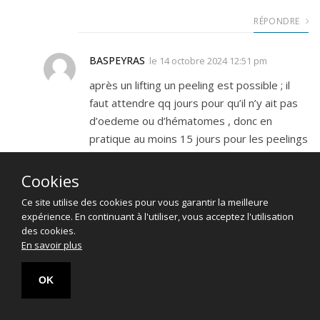
RÉPONDRE
BASPEYRAS
le
14 octobre 2024 12:51 pm
après un lifting un peeling est possible ; il
faut attendre qq jours pour qu’il n’y ait pas
d’oedeme ou d’hématomes , donc en
pratique au moins 15 jours pour les peelings
superficiels et 3 sem pour les peelings
moyens
Cookies
Ce site utilise des cookies pour vous garantir la meilleure
expérience. En continuant à l'utiliser, vous acceptez l'utilisation
des cookies.
leroux
le
11 février 2025 1:08 pm
En savoir plus
Bonjour,
OK
J’ai fait un peeling fort en fin d’année 2024
qui n’a pas été très concluant concernant les
ridules toujours présentes yeux et pourtour