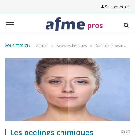
Se connecter
pros
VOUS ÊTES ICI :
Accueil
Actes esthétiques
Soins de la peau
L
»
»
»
Les peelings chimiques
83