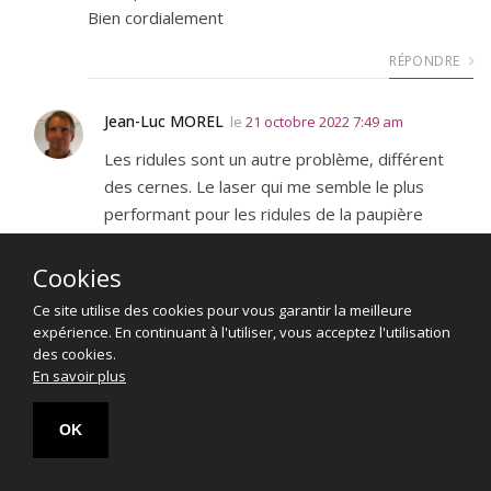
Bien cordialement
RÉPONDRE
Jean-Luc MOREL
le
21 octobre 2022 7:49 am
Les ridules sont un autre problème, différent
des cernes. Le laser qui me semble le plus
performant pour les ridules de la paupière
inférieure (à condition qu’il n’y ait pas un excès
de peau trop important pour la paupière) est le
Cookies
laser ablatif fractionné
. Fait en 2 ou 3 séances, il
Ce site utilise des cookies pour vous garantir la meilleure
permet une abrasion douce de la surface
expérience. En continuant à l'utiliser, vous acceptez l'utilisation
cutanée et des rides superficielles, suivie d’une
des cookies.
En savoir plus
régénération de peau neuve.
Le peeling au
phénol
est également performant dans ce cas.
OK
RÉPONDRE
Poser une question
Trouver un médecin