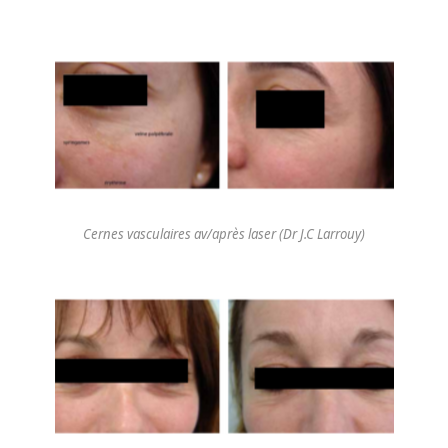
Cernes vasculaires av/après laser (Dr J.C Larrouy)