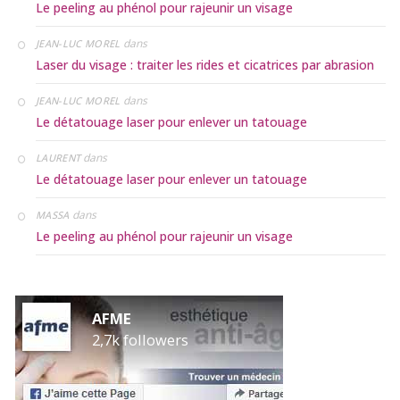
Le peeling au phénol pour rajeunir un visage
dans
JEAN-LUC MOREL
Laser du visage : traiter les rides et cicatrices par abrasion
dans
JEAN-LUC MOREL
Le détatouage laser pour enlever un tatouage
dans
LAURENT
Le détatouage laser pour enlever un tatouage
dans
MASSA
Le peeling au phénol pour rajeunir un visage
AFME
2,7k followers