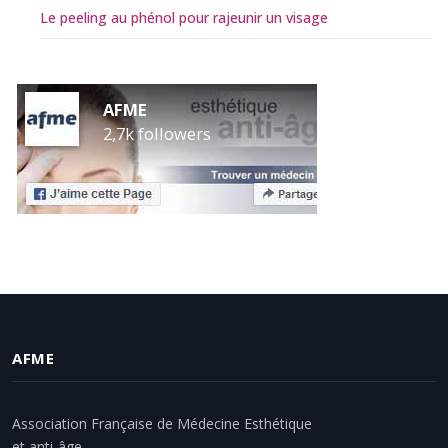
Le peeling au phénol pour rajeunir un visage
AFME
2,7k followers
AFME
Association Française de Médecine Esthétique
et anti-âge