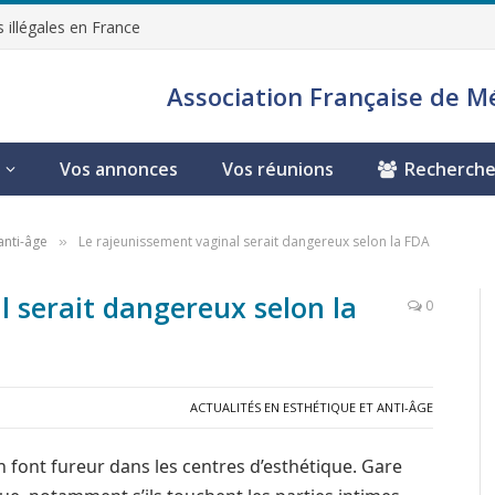
 illégales en France
Association Française de M
Vos annonces
Vos réunions
Recherche
anti-âge
Le rajeunissement vaginal serait dangereux selon la FDA
»
l serait dangereux selon la
0
ACTUALITÉS EN ESTHÉTIQUE ET ANTI-ÂGE
n font fureur dans les centres d’esthétique. Gare