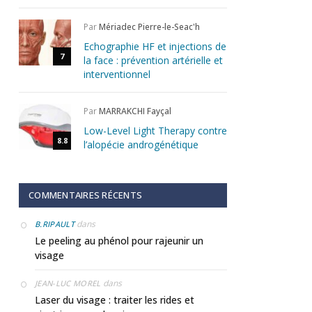
Par
Mériadec Pierre-le-Seac'h
Echographie HF et injections de
7
la face : prévention artérielle et
interventionnel
Par
MARRAKCHI Fayçal
Low-Level Light Therapy contre
8.8
l’alopécie androgénétique
COMMENTAIRES RÉCENTS
dans
B.RIPAULT
Le peeling au phénol pour rajeunir un
visage
dans
JEAN-LUC MOREL
Laser du visage : traiter les rides et