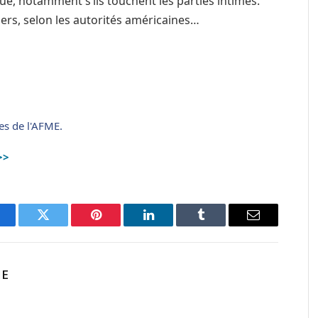
e, notamment s’ils touchent les parties intimes.
s, selon les autorités américaines…
es de l'AFME.
>>
acebook
Twitter
Pinterest
LinkedIn
Tumblr
Email
ME