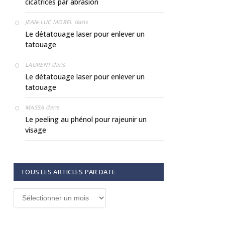
cicatrices par abrasion
dans
JEAN-LUC MOREL
Le détatouage laser pour enlever un
tatouage
dans
LAURENT
Le détatouage laser pour enlever un
tatouage
dans
MASSA
Le peeling au phénol pour rajeunir un
visage
TOUS LES ARTICLES PAR DATE
Tous
les
articles
par