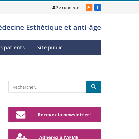
Se connecter
RSS
Facebook
édecine Esthétique et anti-âge
s patients
Site public
Recevez la newsletter!
Adhérez à l'AFME