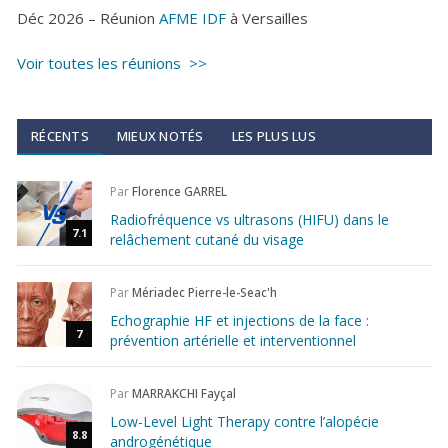
Déc 2026 – Réunion
AFME IDF
à Versailles
Voir toutes les réunions >>
RÉCENTS
MIEUX NOTÉS
LES PLUS LUS
Par
Florence GARREL
Radiofréquence vs ultrasons (HIFU) dans le
7.1
relâchement cutané du visage
Par
Mériadec Pierre-le-Seac'h
Echographie HF et injections de la face :
7
prévention artérielle et interventionnel
Par
MARRAKCHI Fayçal
Low-Level Light Therapy contre l’alopécie
8.8
androgénétique