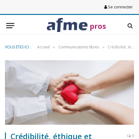
Se connecter
pros
VOUS ÊTES ICI :
Accueil
Communications libres
Crédibilité, éthique et confiance : pour une pratique esthétique pérenne
»
»
Crédibilité, éthique et
0