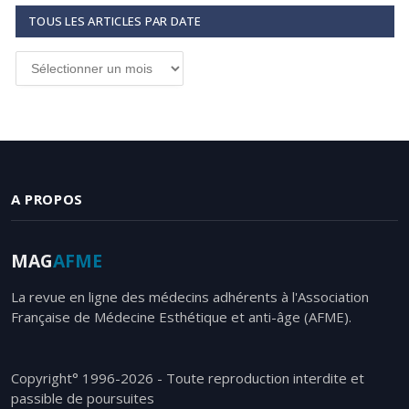
TOUS LES ARTICLES PAR DATE
Tous
les
articles
par
date
A PROPOS
MAG
AFME
La revue en ligne des médecins adhérents à l'Association
Française de Médecine Esthétique et anti-âge (AFME).
Copyright° 1996-2026 - Toute reproduction interdite et
passible de poursuites