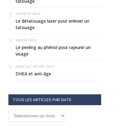
tatouage
dans
LAURENT
Le détatouage laser pour enlever un
tatouage
dans
MASSA
Le peeling au phénol pour rajeunir un
visage
dans
JEAN-LUC MOREL
DHEA et anti-âge
TOUS LES ARTICLES PAR DATE
Tous
les
articles
par
date