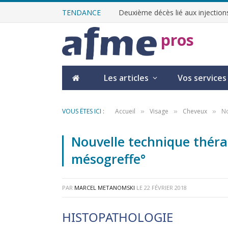
TENDANCE
Deuxième décès lié aux injections
pros
Les articles
Vos services
VOUS ÊTES ICI :
Accueil
Visage
Cheveux
No
»
»
»
Nouvelle technique thérap
mésogreffe°
PAR
MARCEL METANOMSKI
LE
22 FÉVRIER 2018
HISTOPATHOLOGIE