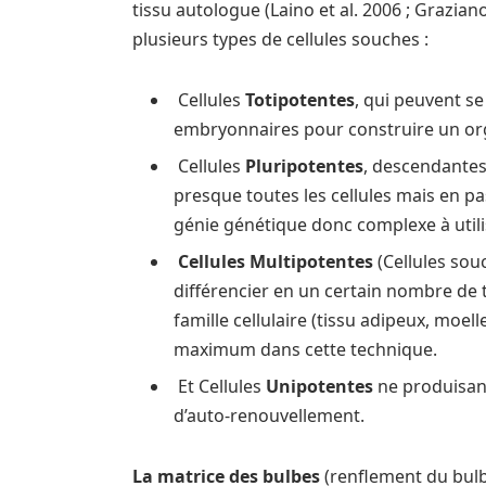
tissu autologue (Laino et al. 2006 ; Graziano 
plusieurs types de cellules souches :
Cellules
Totipotentes
, qui peuvent se
embryonnaires pour construire un o
Cellules
Pluripotentes
, descendantes
presque toutes les cellules mais en 
génie génétique donc complexe à util
Cellules Multipotentes
(Cellules so
différencier en un certain nombre de 
famille cellulaire (tissu adipeux, moel
maximum dans cette technique.
Et Cellules
Unipotentes
ne produisant
d’auto-renouvellement.
La matrice des bulbes
(renflement du bulbe