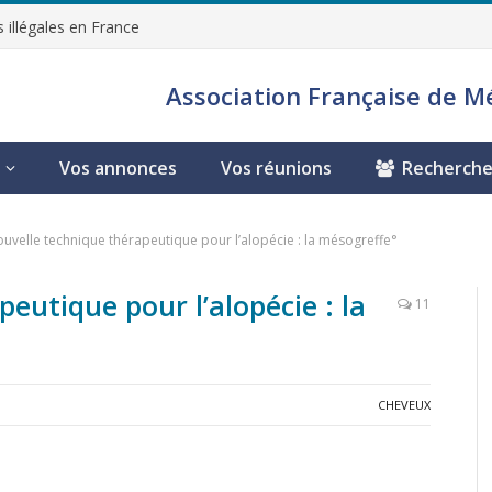
 illégales en France
Association Française de M
Vos annonces
Vos réunions
Recherche
uvelle technique thérapeutique pour l’alopécie : la mésogreffe°
eutique pour l’alopécie : la
11
CHEVEUX