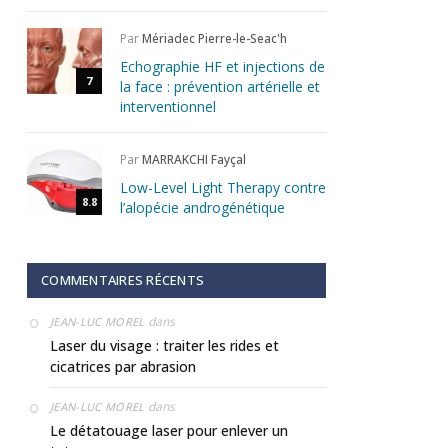
Par
Mériadec Pierre-le-Seac'h
Echographie HF et injections de
7
la face : prévention artérielle et
interventionnel
Par
MARRAKCHI Fayçal
Low-Level Light Therapy contre
8.8
l’alopécie androgénétique
COMMENTAIRES RÉCENTS
dans
JEAN-LUC MOREL
Laser du visage : traiter les rides et
cicatrices par abrasion
dans
JEAN-LUC MOREL
Le détatouage laser pour enlever un