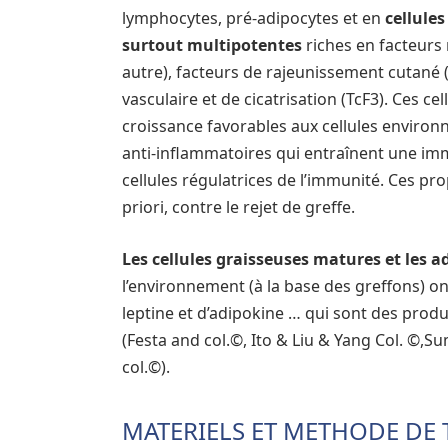
lymphocytes, pré-adipocytes et en
cellule
surtout multipotentes
riches en facteurs
autre), facteurs de rajeunissement cutané (
vasculaire et de cicatrisation (TcF3). Ces c
croissance favorables aux cellules environ
anti-inflammatoires qui entraînent une imm
cellules régulatrices de l’immunité. Ces pro
priori, contre le rejet de greffe.
Les cellules graisseuses matures et les 
l’environnement (à la base des greffons) ont
leptine et d’adipokine … qui sont des produ
(Festa and col.©, Ito & Liu & Yang Col. ©,S
col.©).
MATERIELS ET METHODE DE 