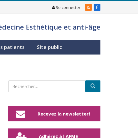
Se connecter
RSS
Facebook
édecine Esthétique et anti-âge
s patients
Site public
Recevez la newsletter!
Adhérez à l'AFME