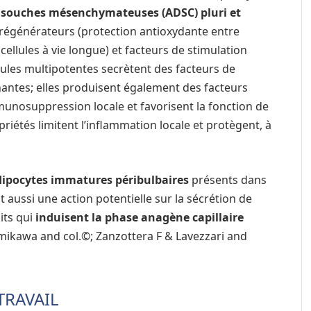
s souches mésenchymateuses (ADSC) pluri et
 régénérateurs (protection antioxydante entre
cellules à vie longue) et facteurs de stimulation
ellules multipotentes secrètent des facteurs de
nantes; elles produisent également des facteurs
unosuppression locale et favorisent la fonction de
priétés limitent l’inflammation locale et protègent, à
adipocytes immatures péribulbaires
présents dans
 aussi une action potentielle sur la sécrétion de
its qui
induisent la phase anagène capillaire
umikawa and col.©; Zanzottera F & Lavezzari and
TRAVAIL