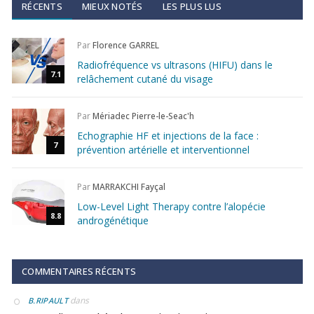
RÉCENTS
MIEUX NOTÉS
LES PLUS LUS
Par
Florence GARREL
Radiofréquence vs ultrasons (HIFU) dans le
7.1
relâchement cutané du visage
Par
Mériadec Pierre-le-Seac'h
Echographie HF et injections de la face :
7
prévention artérielle et interventionnel
Par
MARRAKCHI Fayçal
Low-Level Light Therapy contre l’alopécie
8.8
androgénétique
COMMENTAIRES RÉCENTS
dans
B.RIPAULT