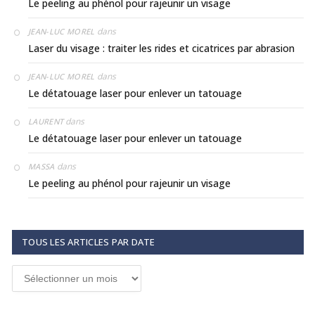
Le peeling au phénol pour rajeunir un visage
dans
JEAN-LUC MOREL
Laser du visage : traiter les rides et cicatrices par abrasion
dans
JEAN-LUC MOREL
Le détatouage laser pour enlever un tatouage
dans
LAURENT
Le détatouage laser pour enlever un tatouage
dans
MASSA
Le peeling au phénol pour rajeunir un visage
TOUS LES ARTICLES PAR DATE
Tous
les
articles