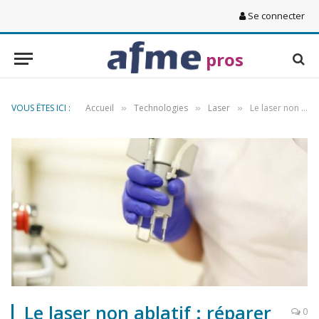
Se connecter
pros
VOUS ÊTES ICI :
Accueil
Technologies
Laser
Le laser non ablatif : réparer aujourd’hui, prévenir demain
»
»
»
Le laser non ablatif : réparer
0