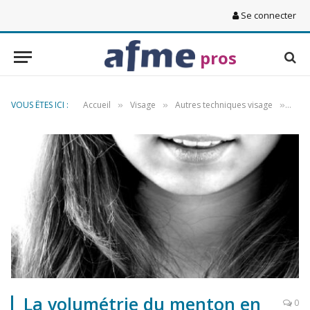
Se connecter
pros
VOUS ÊTES ICI :
Accueil
Visage
Autres techniques visage
La v
»
»
»
La volumétrie du menton en
0