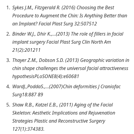
Sykes J.M., Fitzgerald R. (2016) Choosing the Best
Procedure to Augment the Chin: Is Anything Better than
an Implant? Facial Plast Surg 32:507­512
Binder W.J., Dhir K.,…(2013) The role of fillers in facial
implant surgery Facial Plast Surg Clin North Am
21(2):201­211
Thayer Z.M., Dobson S.D. (2013) Geographic variation in
chin shape challenges the universal facial attractiveness
hypothesisPLoSONE8(4):e60681
WardJ.,PoddaS.,…(2007)Chin deformities J Craniofac
Surg18:887­ 89
Shaw R.B., Katzel E.B., (2011) Aging of the Facial
Skeleton: Aesthetic Implications and Rejuvenation
Strategies Plastic and Reconstructive Surgery
127(1):374­383.