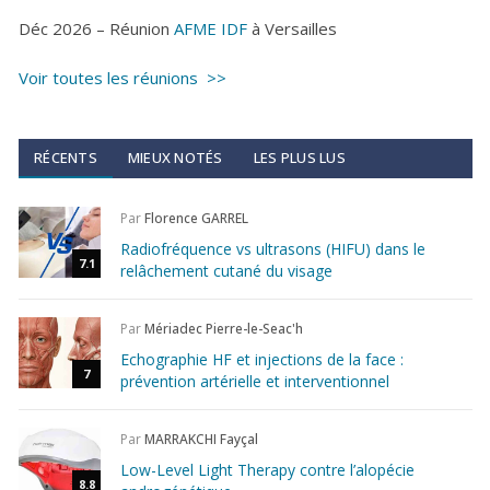
Déc 2026 – Réunion
AFME IDF
à Versailles
Voir toutes les réunions >>
RÉCENTS
MIEUX NOTÉS
LES PLUS LUS
Par
Florence GARREL
Radiofréquence vs ultrasons (HIFU) dans le
7.1
relâchement cutané du visage
Par
Mériadec Pierre-le-Seac'h
Echographie HF et injections de la face :
7
prévention artérielle et interventionnel
Par
MARRAKCHI Fayçal
Low-Level Light Therapy contre l’alopécie
8.8