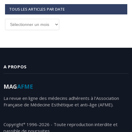
TOUS LES ARTICLES PAR DATE
Tous
les
articles
par
date
A PROPOS
MAG
AFME
La revue en ligne des médecins adhérents à l'Association
Française de Médecine Esthétique et anti-âge (AFME).
Copyright° 1996-2026 - Toute reproduction interdite et
passible de poursuites