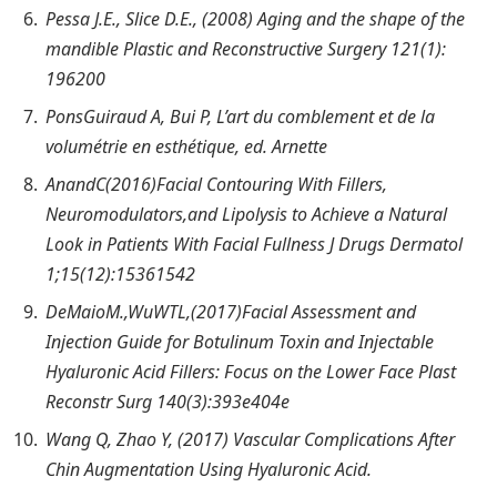
Pessa J.E., Slice D.E., (2008) Aging and the shape of the
mandible Plastic and Reconstructive Surgery 121(1):
196­200
Pons­Guiraud A, Bui P, L’art du comblement et de la
volumétrie en esthétique, ed. Arnette
AnandC(2016)Facial Contouring With Fillers,
Neuromodulators,and Lipolysis to Achieve a Natural
Look in Patients With Facial Fullness J Drugs Dermatol
1;15(12):1536­1542
DeMaioM.,WuWTL,(2017)Facial Assessment and
Injection Guide for Botulinum Toxin and Injectable
Hyaluronic Acid Fillers: Focus on the Lower Face Plast
Reconstr Surg 140(3):393e­404e
Wang Q, Zhao Y, (2017) Vascular Complications After
Chin Augmentation Using Hyaluronic Acid.