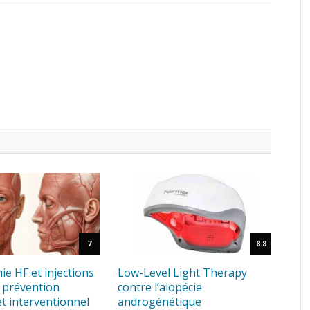
7
8.8
e HF et injections
Low-Level Light Therapy
 : prévention
contre l’alopécie
 et interventionnel
androgénétique