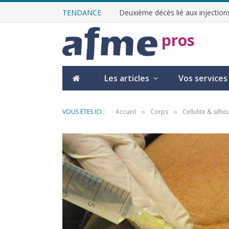
TENDANCE
Deuxième décès lié aux injections
pros
Les articles
Vos services
VOUS ÊTES ICI :
Accueil
Corps
Cellulite & silho
»
»