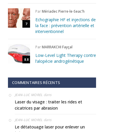
Par
Mériadec Pierre-le-Seac'h
Echographie HF et injections de
7
la face : prévention artérielle et
interventionnel
Par
MARRAKCHI Fayçal
Low-Level Light Therapy contre
8.8
l’alopécie androgénétique
COMMENTAIRES RÉCENTS
dans
JEAN-LUC MOREL
Laser du visage : traiter les rides et
cicatrices par abrasion
dans
JEAN-LUC MOREL
Le détatouage laser pour enlever un