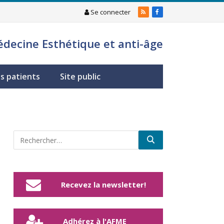
Se connecter
RSS
Facebook
édecine Esthétique et anti-âge
s patients
Site public
Recevez la newsletter!
Adhérez à l'AFME