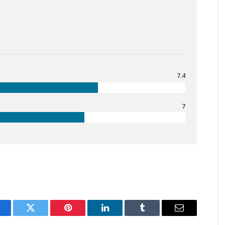
7.4
7
acebook
Twitter
Pinterest
LinkedIn
Tumblr
Email