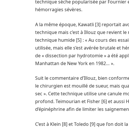
technique sèche popularisée par Fournier et
hémorragies sévères.
A la même époque, Kawatli [3] reportait avoi
technique mais c’est à Illouz que revient le 
technique humide [5] : « Au cours des essais 
utilisée, mais elle s’est avérée brutale et 
de « dissection par hydrotomie » a été app
Manhattan de New York en 1982… ».
Suit le commentaire d’Illouz, bien confor
le chirurgien est mouillé de sueur, mais qu
sec ». Cette technique utilise une canule mo
profond. Teimourian et Fisher [6] et aussi He
d’épinéphrine afin de limiter les saignemen
C’est à Klein [8] et Toledo [9] que l’on doit