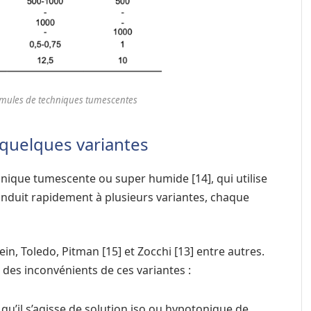
ormules de techniques tumescentes
quelques variantes
hnique tumescente ou super humide [14], qui utilise
onduit rapidement à plusieurs variantes, chaque
in, Toledo, Pitman [15] et Zocchi [13] entre autres.
t des inconvénients de ces variantes :
qu’il s’agisse de solution iso ou hypotonique de