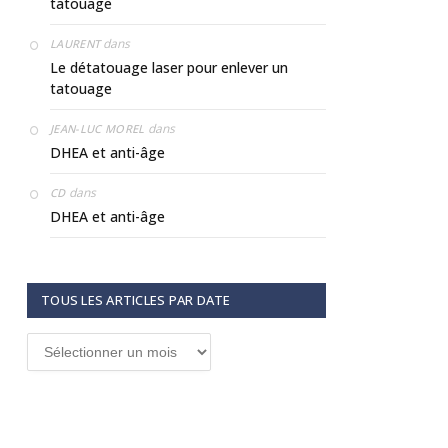
tatouage
dans
LAURENT
Le détatouage laser pour enlever un
tatouage
dans
JEAN-LUC MOREL
DHEA et anti-âge
dans
CD
DHEA et anti-âge
TOUS LES ARTICLES PAR DATE
Tous
les
articles
par
date