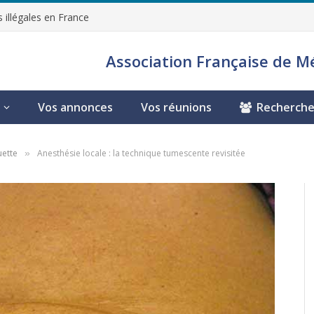
 illégales en France
Association Française de M
Vos annonces
Vos réunions
Recherche
uette
Anesthésie locale : la technique tumescente revisitée
»