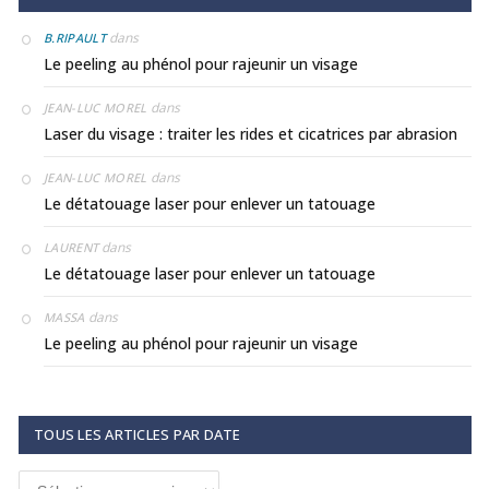
dans
B.RIPAULT
Le peeling au phénol pour rajeunir un visage
dans
JEAN-LUC MOREL
Laser du visage : traiter les rides et cicatrices par abrasion
dans
JEAN-LUC MOREL
Le détatouage laser pour enlever un tatouage
dans
LAURENT
Le détatouage laser pour enlever un tatouage
dans
MASSA
Le peeling au phénol pour rajeunir un visage
TOUS LES ARTICLES PAR DATE
Tous