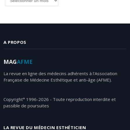
les
articles
par
date
A PROPOS
MAG
AFME
La revue en ligne des médecins adhérents à l'Association
Française de Médecine Esthétique et anti-âge (AFME).
Copyright° 1996-2026 - Toute reproduction interdite et
passible de poursuites
LA REVUE DU MÉDECIN ESTHÉTICIEN