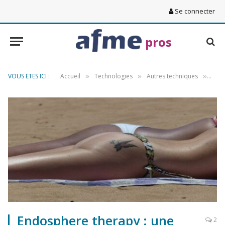
Se connecter
pros
VOUS ÊTES ICI :
Accueil
Technologies
Autres techniques
Endo
»
»
»
Endosphere therapy : une
2