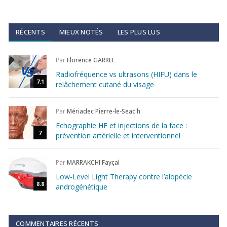
RÉCENTS
MIEUX NOTÉS
LES PLUS LUS
Par
Florence GARREL
Radiofréquence vs ultrasons (HIFU) dans le
7.1
relâchement cutané du visage
Par
Mériadec Pierre-le-Seac'h
Echographie HF et injections de la face :
7
prévention artérielle et interventionnel
Par
MARRAKCHI Fayçal
Low-Level Light Therapy contre l’alopécie
8.8
androgénétique
COMMENTAIRES RÉCENTS