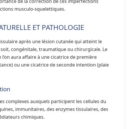
ortance de la correction de ces imperfections
ections musculo-squelettiques.
 NATURELLE ET PATHOLOGIE
tissulaire après une lésion cutanée qui atteint le
 soit, congénitale, traumatique ou chirurgicale. Le
 l’on aura affaire à une cicatrice de première
tance) ou une cicatrice de seconde intention (plaie
tion
es complexes auxquels participent les cellules du
guines, immunitaires, des enzymes tissulaires, des
édiateurs chimiques.