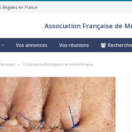
 illégales en France
Association Française de M
Vos annonces
Vos réunions
Recherche
 le corps
Cicatrices pathologiques et mésothérapie
»