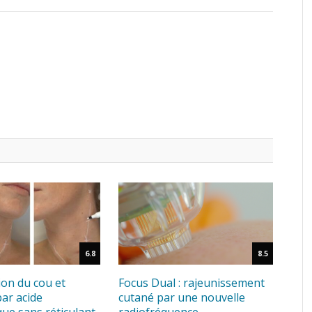
6.8
8.5
ion du cou et
Focus Dual : rajeunissement
par acide
cutané par une nouvelle
ue sans réticulant
radiofréquence