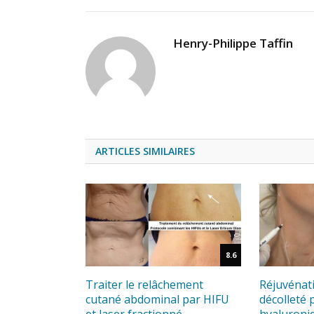
Henry-Philippe Taffin
ARTICLES SIMILAIRES
8.6
Traiter le relâchement
Réjuvénat
cutané abdominal par HIFU
décolleté 
et laser fractionné
hyaluroniq