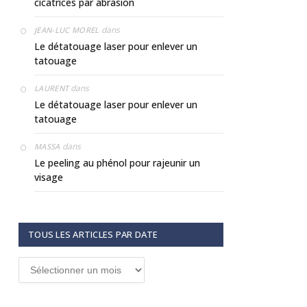
cicatrices par abrasion
dans
JEAN-LUC MOREL
Le détatouage laser pour enlever un
tatouage
dans
LAURENT
Le détatouage laser pour enlever un
tatouage
dans
MASSA
Le peeling au phénol pour rajeunir un
visage
TOUS LES ARTICLES PAR DATE
Tous
les
articles
par