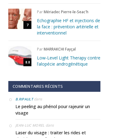
Par
Mériadec Pierre-le-Seac'h
Echographie HF et injections de
7
la face : prévention artérielle et
interventionnel
Par
MARRAKCHI Fayçal
Low-Level Light Therapy contre
8.8
l’alopécie androgénétique
COMMENTAIRES RÉCENTS
dans
B.RIPAULT
Le peeling au phénol pour rajeunir un
visage
dans
JEAN-LUC MOREL
Laser du visage : traiter les rides et