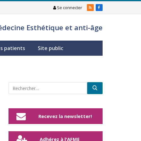
Se connecter
RSS
Facebook
édecine Esthétique et anti-âge
s patients
Site public
Recevez la newsletter!
Adhérez à l'AFME