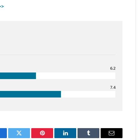
>>
6.2
7.4
acebook
Twitter
Pinterest
LinkedIn
Tumblr
Email