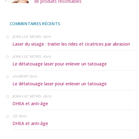
de produits résorbables
COMMENTAIRES RÉCENTS
dans
JEAN-LUC MOREL
Laser du visage : traiter les rides et cicatrices par abrasion
dans
JEAN-LUC MOREL
Le détatouage laser pour enlever un tatouage
dans
LAURENT
Le détatouage laser pour enlever un tatouage
dans
JEAN-LUC MOREL
DHEA et anti-âge
dans
CD
DHEA et anti-âge