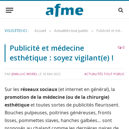
VOUS ÊTES ICI :
Accueil
Actualités tout public
Publicité et médecine esthétique : soyez vigilant(e) !
»
»
Publicité et médecine
0
esthétique : soyez vigilant(e) !
PAR
JEAN-LUC MOREL
LE
18 MAI 2023
ACTUALITÉS TOUT PUBLIC
Sur les
réseaux sociaux
(et internet en général), la
promotion de la médecine (ou de la chirurgie)
esthétique
et toutes sortes de publicités fleurissent.
Bouches pulpeuses, poitrines généreuses, fronts
lisses, pommettes slaves, hanches galbées… sont
proposés au chaland comme les dernières paires de