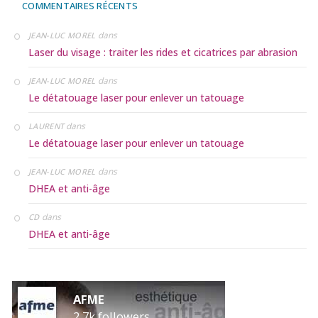
COMMENTAIRES RÉCENTS
dans
JEAN-LUC MOREL
Laser du visage : traiter les rides et cicatrices par abrasion
dans
JEAN-LUC MOREL
Le détatouage laser pour enlever un tatouage
dans
LAURENT
Le détatouage laser pour enlever un tatouage
dans
JEAN-LUC MOREL
DHEA et anti-âge
dans
CD
DHEA et anti-âge
AFME
2,7k followers