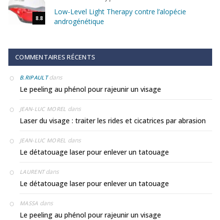
Low-Level Light Therapy contre l’alopécie
8.8
androgénétique
COMMENTAIRES RÉCENTS
dans
B.RIPAULT
Le peeling au phénol pour rajeunir un visage
dans
JEAN-LUC MOREL
Laser du visage : traiter les rides et cicatrices par abrasion
dans
JEAN-LUC MOREL
Le détatouage laser pour enlever un tatouage
dans
LAURENT
Le détatouage laser pour enlever un tatouage
dans
MASSA
Le peeling au phénol pour rajeunir un visage