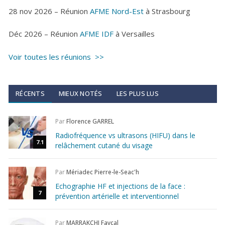
28 nov 2026 – Réunion
AFME Nord-Est
à Strasbourg
Déc 2026 – Réunion
AFME IDF
à Versailles
Voir toutes les réunions >>
RÉCENTS
MIEUX NOTÉS
LES PLUS LUS
Par
Florence GARREL
Radiofréquence vs ultrasons (HIFU) dans le
7.1
relâchement cutané du visage
Par
Mériadec Pierre-le-Seac'h
Echographie HF et injections de la face :
7
prévention artérielle et interventionnel
Par
MARRAKCHI Fayçal