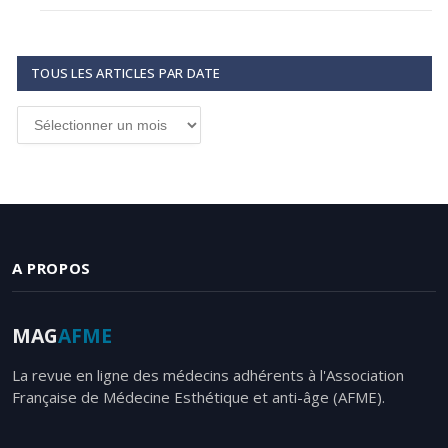
TOUS LES ARTICLES PAR DATE
Tous
les
articles
par
date
A PROPOS
MAG
AFME
La revue en ligne des médecins adhérents à l'Association
Française de Médecine Esthétique et anti-âge (AFME).