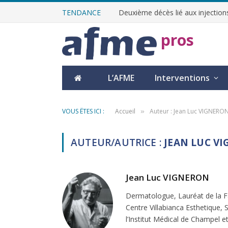
TENDANCE
Deuxième décès lié aux injections
pros
L’AFME
Interventions
VOUS ÊTES ICI :
Accueil
Auteur : Jean Luc VIGNERO
»
AUTEUR/AUTRICE :
JEAN LUC V
Jean Luc VIGNERON
Dermatologue, Lauréat de la F
Centre Villabianca Esthetique, 
l’Institut Médical de Champel e