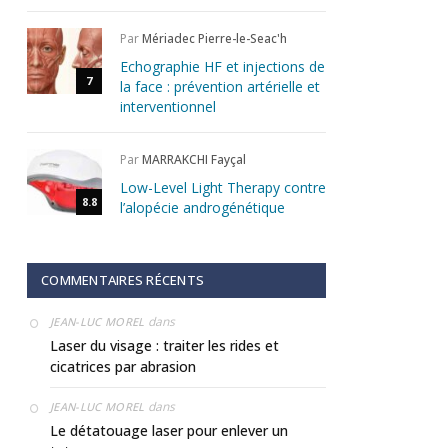
Par
Mériadec Pierre-le-Seac'h
Echographie HF et injections de
7
la face : prévention artérielle et
interventionnel
Par
MARRAKCHI Fayçal
Low-Level Light Therapy contre
8.8
l’alopécie androgénétique
COMMENTAIRES RÉCENTS
dans
JEAN-LUC MOREL
Laser du visage : traiter les rides et
cicatrices par abrasion
dans
JEAN-LUC MOREL
Le détatouage laser pour enlever un