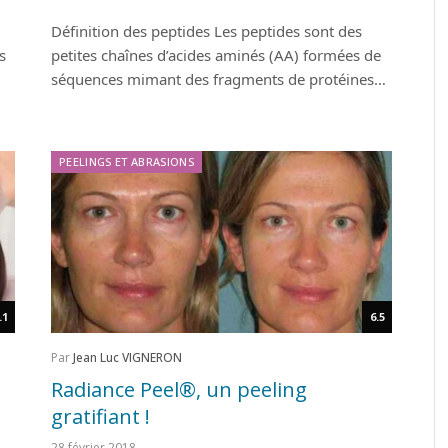
Définition des peptides Les peptides sont des
s
petites chaînes d’acides aminés (AA) formées de
séquences mimant des fragments de protéines…
PEELINGS ET ABRASIONS
.1
6.5
Par
Jean Luc VIGNERON
Radiance Peel®, un peeling
gratifiant !
28 février 2018