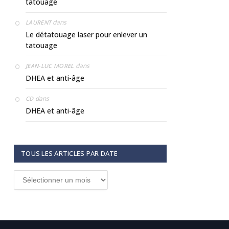
tatouage
dans
LAURENT
Le détatouage laser pour enlever un
tatouage
dans
JEAN-LUC MOREL
DHEA et anti-âge
dans
CD
DHEA et anti-âge
TOUS LES ARTICLES PAR DATE
Tous
les
articles
par
date