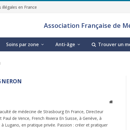
 illégales en France
Association Française de M
Soins par zone
Anti-âge
Trouver un m
N
IGNERON
Site
Web
aculté de médecine de Strasbourg En France, Directeur
St Paul de Vence, French Riviera En Suisse, à Genève, à
t à Lugano, en pratique privée. Passion : créer et pratiquer