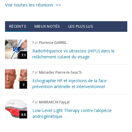
Voir toutes les réunions >>
RÉCENTS
MIEUX NOTÉS
LES PLUS LUS
Par
Florence GARREL
Radiofréquence vs ultrasons (HIFU) dans le
7.1
relâchement cutané du visage
Par
Mériadec Pierre-le-Seac'h
Echographie HF et injections de la face :
7
prévention artérielle et interventionnel
Par
MARRAKCHI Fayçal
Low-Level Light Therapy contre l’alopécie
8.8
androgénétique