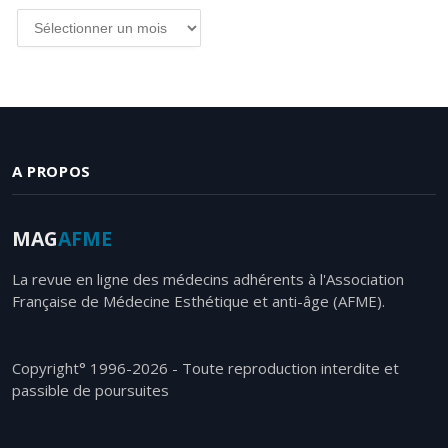
Tous
les
articles
par
date
A PROPOS
MAG
AFME
La revue en ligne des médecins adhérents à l'Association
Française de Médecine Esthétique et anti-âge (AFME).
Copyright° 1996-2026 - Toute reproduction interdite et
passible de poursuites