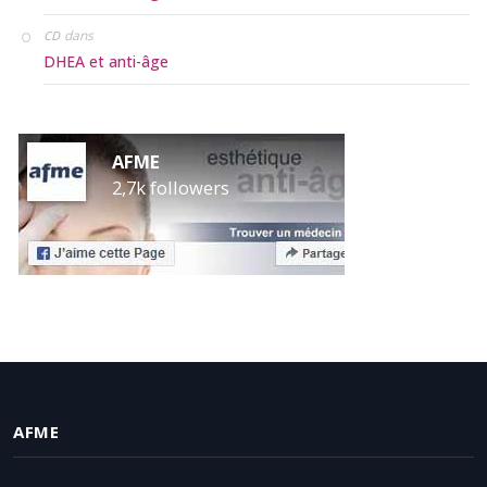
dans
CD
DHEA et anti-âge
AFME
2,7k followers
AFME