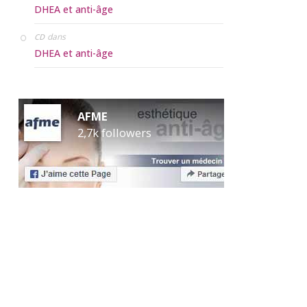
DHEA et anti-âge
dans
CD
DHEA et anti-âge
AFME
2,7k followers