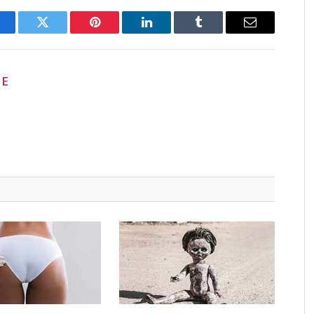
acebook
Twitter
Pinterest
LinkedIn
Tumblr
Email
ME