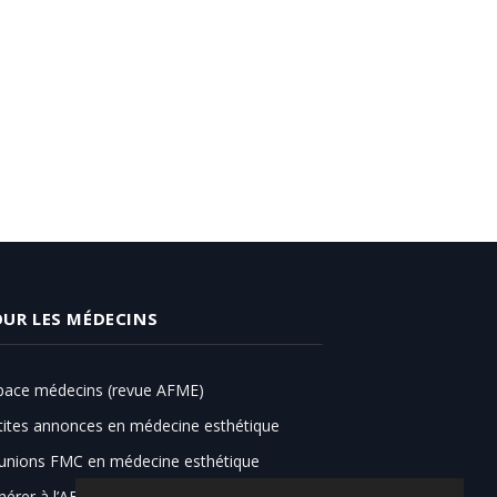
UR LES MÉDECINS
pace médecins (revue AFME)
tites annonces en médecine esthétique
unions FMC en médecine esthétique
hérer à l’AFME