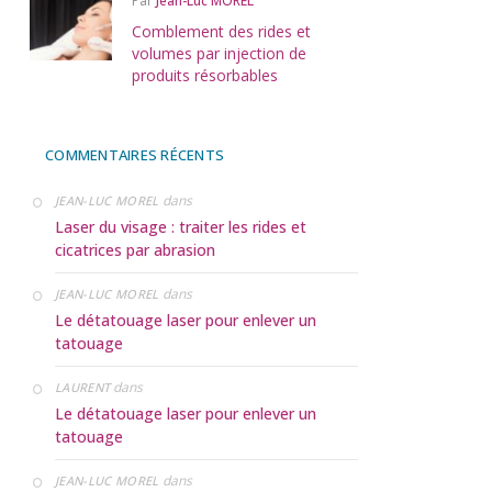
Par
Jean-Luc MOREL
Comblement des rides et
volumes par injection de
produits résorbables
COMMENTAIRES RÉCENTS
dans
JEAN-LUC MOREL
Laser du visage : traiter les rides et
cicatrices par abrasion
dans
JEAN-LUC MOREL
Le détatouage laser pour enlever un
tatouage
dans
LAURENT
Le détatouage laser pour enlever un
tatouage
dans
JEAN-LUC MOREL