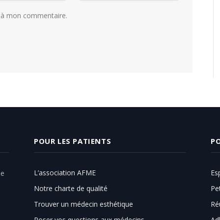
e à mon commentaire.
POUR LES PATIENTS
PO
L’association AFME
Es
ue
Notre charte de qualité
Pe
Trouver un médecin esthétique
Ré
Poser vos questions aux médecins
Ad