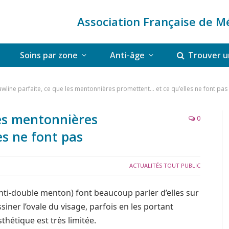
Association Française de M
Soins par zone
Anti-âge
Trouver u
awline parfaite, ce que les mentonnières promettent… et ce qu’elles ne font pas
les mentonnières
0
es ne font pas
ACTUALITÉS TOUT PUBLIC
nti-double menton) font beaucoup parler d’elles sur
iner l’ovale du visage, parfois en les portant
sthétique est très limitée.