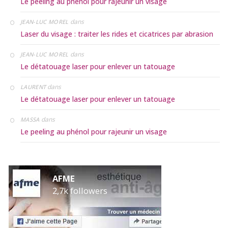
Le peeling au phénol pour rajeunir un visage
dans
JEAN-LUC MOREL
Laser du visage : traiter les rides et cicatrices par abrasion
dans
JEAN-LUC MOREL
Le détatouage laser pour enlever un tatouage
dans
LAURENT
Le détatouage laser pour enlever un tatouage
dans
MASSA
Le peeling au phénol pour rajeunir un visage
AFME
2,7k followers