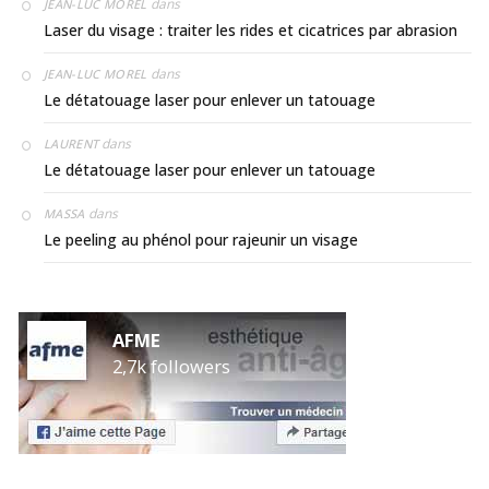
dans
JEAN-LUC MOREL
Laser du visage : traiter les rides et cicatrices par abrasion
dans
JEAN-LUC MOREL
Le détatouage laser pour enlever un tatouage
dans
LAURENT
Le détatouage laser pour enlever un tatouage
dans
MASSA
Le peeling au phénol pour rajeunir un visage
AFME
2,7k followers