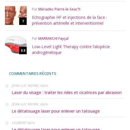
Par
Mériadec Pierre-le-Seac'h
Echographie HF et injections de la face :
7
prévention artérielle et interventionnel
Par
MARRAKCHI Fayçal
Low-Level Light Therapy contre l’alopécie
8.8
androgénétique
COMMENTAIRES RÉCENTS
dans
JEAN-LUC MOREL
Laser du visage : traiter les rides et cicatrices par abrasion
dans
JEAN-LUC MOREL
Le détatouage laser pour enlever un tatouage
dans
LAURENT
Le détatouage laser pour enlever un tatouage