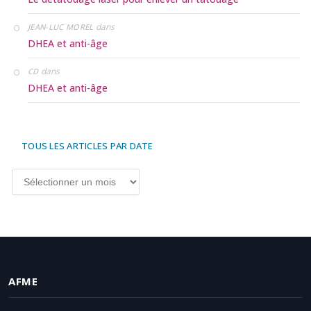
dans
JEAN-LUC MOREL
DHEA et anti-âge
dans
CD
DHEA et anti-âge
TOUS LES ARTICLES PAR DATE
Tous
les
articles
par
date
AFME