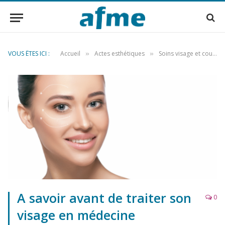
VOUS ÊTES ICI :
Accueil
Actes esthétiques
Soins visage et cou
»
»
»
A savoir avant de traiter son
0
visage en médecine